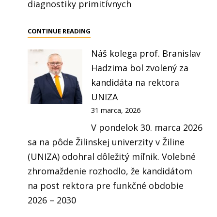
diagnostiky primitívnych
PRÍPRAVNÉ
CONTINUE READING
STRETNUTIE
Náš kolega prof. Branislav
K
Hadzima bol zvolený za
PROJEKTOVÉMU
ZÁMERU
kandidáta na rektora
PRE
UNIZA
OBLASŤ
31 marca, 2026
ZDRAVOTNÍCTVA
V pondelok 30. marca 2026
sa na pôde Žilinskej univerzity v Žiline
(UNIZA) odohral dôležitý míľnik. Volebné
zhromaždenie rozhodlo, že kandidátom
na post rektora pre funkčné obdobie
2026 – 2030