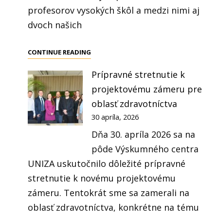
profesorov vysokých škôl a medzi nimi aj
dvoch našich
VÝSKUMNÉ
CONTINUE READING
CENTRUM
Prípravné stretnutie k
UNIZA
projektovému zámeru pre
MÁ
DVOCH
oblasť zdravotníctva
NOVÝCH
30 apríla, 2026
PROFESOROV
Dňa 30. apríla 2026 sa na
pôde Výskumného centra
UNIZA uskutočnilo dôležité prípravné
stretnutie k novému projektovému
zámeru. Tentokrát sme sa zamerali na
oblasť zdravotníctva, konkrétne na tému