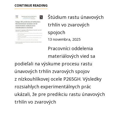
NÁŠ
CONTINUE READING
KOLEGA
Štúdium rastu únavových
PROF.
trhlín vo zvarových
BRANISLAV
HADZIMA
spojoch
BOL
13 novembra, 2025
ZVOLENÝ
Pracovníci oddelenia
ZA
materiálových vied sa
KANDIDÁTA
podieľali na výskume procesu rastu
NA
únavových trhlín zvarových spojov
REKTORA
UNIZA
z nízkouhlíkovej ocele P265GH. Výsledky
rozsiahlych experimentálnych prác
ukázali, že pre predikciu rastu únavových
trhlín vo zvarových