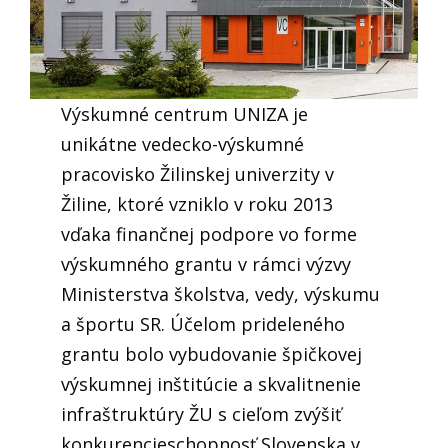
Výskumné centrum UNIZA je
unikátne vedecko-výskumné
pracovisko Žilinskej univerzity v
Žiline, ktoré vzniklo v roku 2013
vďaka finančnej podpore vo forme
výskumného grantu v rámci výzvy
Ministerstva školstva, vedy, výskumu
a športu SR. Účelom prideleného
grantu bolo vybudovanie špičkovej
výskumnej inštitúcie a skvalitnenie
infraštruktúry ŽU s cieľom zvýšiť
konkurencieschopnosť Slovenska v