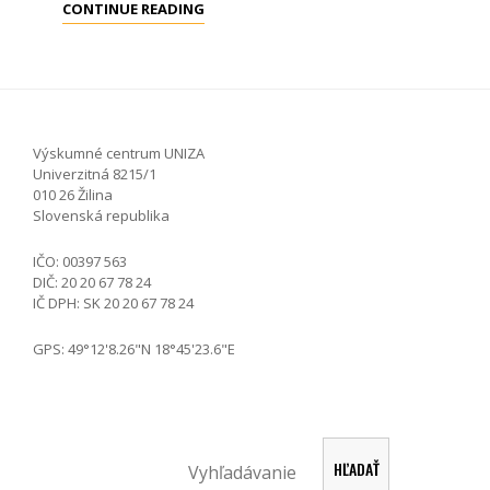
ŠTÚDIUM
CONTINUE READING
RASTU
ÚNAVOVÝCH
TRHLÍN
VO
ZVAROVÝCH
Výskumné centrum UNIZA
Univerzitná 8215/1
SPOJOCH
010 26 Žilina
Slovenská republika
IČO: 00397 563
DIČ: 20 20 67 78 24
IČ DPH: SK 20 20 67 78 24
GPS: 49°12'8.26"N 18°45'23.6"E
Hľadať
HĽADAŤ