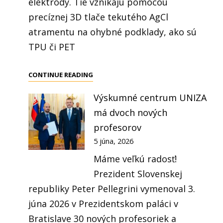
elektródy. Tie vznikajú pomocou
precíznej 3D tlače tekutého AgCl
atramentu na ohybné podklady, ako sú
TPU či PET
VÝSKUM
CONTINUE READING
A
Výskumné centrum UNIZA
VÝVOJ
má dvoch nových
FLEXIBILNÝCH
EOG
profesorov
ELEKTRÓD
5 júna, 2026
POMOCOU
Máme veľkú radosť!
3D
Prezident Slovenskej
TLAČE
republiky Peter Pellegrini vymenoval 3.
júna 2026 v Prezidentskom paláci v
Bratislave 30 nových profesoriek a