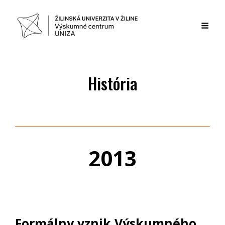
História
2013
Formálny vznik Výskumného