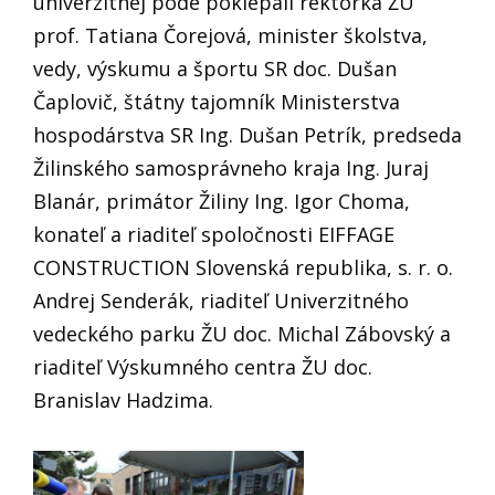
univerzitnej pôde poklepali rektorka ŽU
prof. Tatiana Čorejová, minister školstva,
vedy, výskumu a športu SR doc. Dušan
Čaplovič, štátny tajomník Ministerstva
hospodárstva SR Ing. Dušan Petrík, predseda
Žilinského samosprávneho kraja Ing. Juraj
Blanár, primátor Žiliny Ing. Igor Choma,
konateľ a riaditeľ spoločnosti EIFFAGE
CONSTRUCTION Slovenská republika, s. r. o.
Andrej Senderák, riaditeľ Univerzitného
vedeckého parku ŽU doc. Michal Zábovský a
riaditeľ Výskumného centra ŽU doc.
Branislav Hadzima.