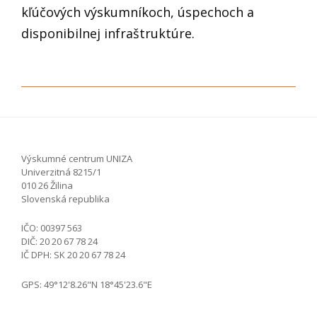
kľúčových výskumníkoch, úspechoch a
disponibilnej infraštruktúre.
Výskumné centrum UNIZA
Univerzitná 8215/1
010 26 Žilina
Slovenská republika
IČO: 00397 563
DIČ: 20 20 67 78 24
IČ DPH: SK 20 20 67 78 24
GPS: 49°12'8.26"N 18°45'23.6"E