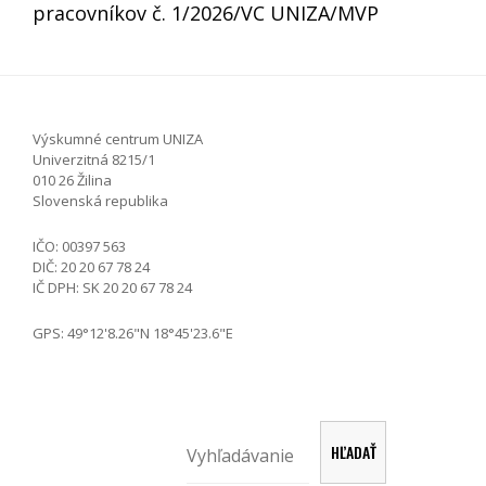
pracovníkov č. 1/2026/VC UNIZA/MVP
Výskumné centrum UNIZA
Univerzitná 8215/1
010 26 Žilina
Slovenská republika
IČO: 00397 563
DIČ: 20 20 67 78 24
IČ DPH: SK 20 20 67 78 24
GPS: 49°12'8.26"N 18°45'23.6"E
Hľadať
HĽADAŤ