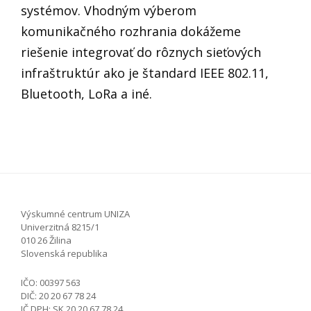
systémov. Vhodným výberom
komunikačného rozhrania dokážeme
riešenie integrovať do rôznych sieťových
infraštruktúr ako je štandard IEEE 802.11,
Bluetooth, LoRa a iné.
Výskumné centrum UNIZA
Univerzitná 8215/1
010 26 Žilina
Slovenská republika
IČO: 00397 563
DIČ: 20 20 67 78 24
IČ DPH: SK 20 20 67 78 24