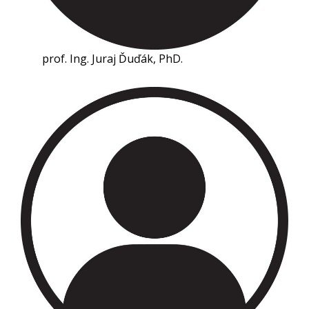
prof. Ing. Juraj Ďuďák, PhD.