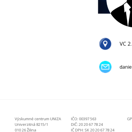
VC 2
danie
Výskumné centrum UNIZA
IČO: 00397 563
GP
Univerzitná 8215/1
DIČ: 20 20 67 78 24
010 26 Žilina
IČ DPH: SK 20 20 67 78 24