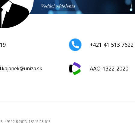
.19
+421 41 513 7622
AAO-1322-2020
l.kajanek@uniza.sk
S: 49°12'8.26"N 18°45'23.6"E