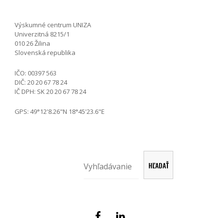
Výskumné centrum UNIZA
Univerzitná 8215/1
010 26 Žilina
Slovenská republika
IČO: 00397 563
DIČ: 20 20 67 78 24
IČ DPH: SK 20 20 67 78 24
GPS: 49°12'8.26"N 18°45'23.6"E
Hľadať
HĽADAŤ
Facebook
Linkedin